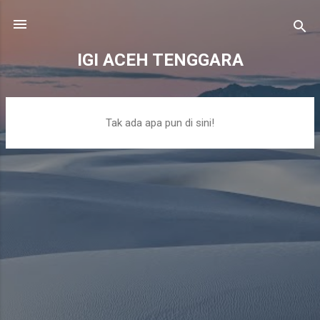
Langsung ke konten utama
IGI ACEH TENGGARA
P
Tak ada apa pun di sini!
o
s
t
i
n
g
a
n